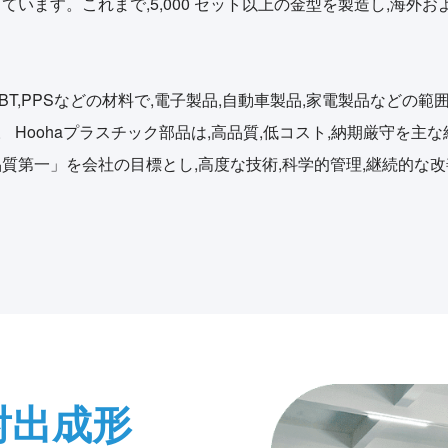
格を熟知しています。これまで,5,000 セット以上の金型を製造し
,PPC,PBT,PPSなどの材料で,電子製品,自動車製品,家電製品などの範囲
います。 Hoohaプラスチック部品は,高品質,低コスト,納期厳守
,品質第一」を会社の目標とし,高度な技術,科学的管理,継続的
射出成形