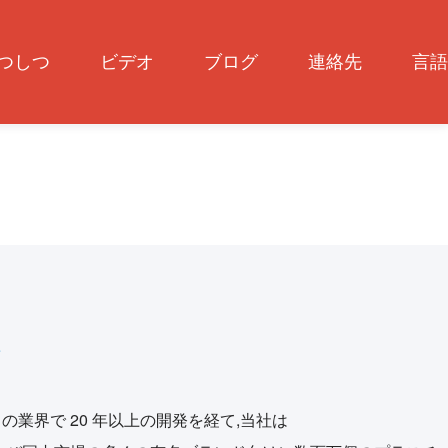
つしつ
ビデオ
ブログ
連絡先
言語
。この業界で 20 年以上の開発を経て,当社は