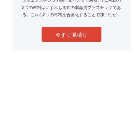
タジエンスチレンの熱可塑性合金である。PC/ABSの
2つの材料はいずれも周知の非晶質プラスチックであ
る。これら2つの材料を合金化することで加工性が向
上し、非ハロゲン難燃性が提供される。
今すぐ見積り